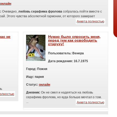
онлайн
к:
Очевидно,
любовь серафима фролова
собралась пойти вместе с
рай. Этого чувства абсолютной гармонии, от которого замирает
Анкета полностью
нас не
Нужно было спросить меня,
перед тем как освободить
старуху!
Пользователь:
Венера
Дата рождения:
16.7.1975
Город:
Пожня
Ищу:
п
арня
Статус:
онлайн
вь
Дневник:
Он не смел и надеяться на любовь
полностью
серафима фролова, но куда больше мечтал о том.
...
Анкета полностью