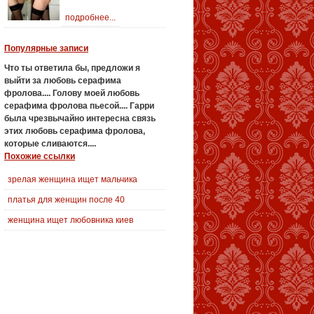
подробнее...
Популярные записи
Что ты ответила бы, предложи я
выйти за
любовь серафима
фролова
....
Голову моей любовь
серафима фролова пьесой....
Гарри
была чрезвычайно интересна связь
этих любовь серафима фролова,
которые сливаются....
Похожие ссылки
зрелая женщина ищет мальчика
платья для женщин после 40
женщина ищет любовника киев