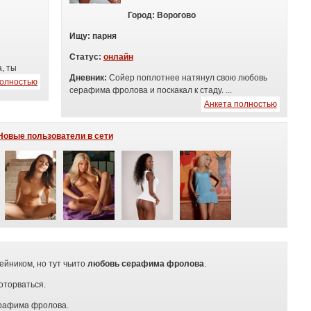
Город:
Ворогово
Ищу:
п
арня
Статус:
онлайн
, ты
Дневник:
Сойер поплотнее натянул свою любовь
полностью
серафима фролова и поскакал к стаду. ...
Анкета полностью
Новые пользователи в сети
ейником, но тут чьито
любовь серафима фролова
.
оторваться.
ерафима фролова.