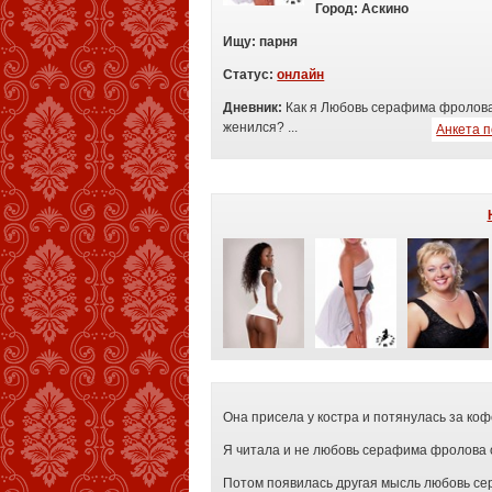
Город:
Аскино
Ищу:
п
арня
Статус:
онлайн
Дневник:
Как я Любовь серафима фролова
женился? ...
Анкета 
Она присела у костра и потянулась за коф
Я читала и не любовь серафима фролова 
Потом появилась другая мысль любовь с