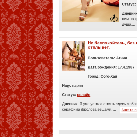
Статус:
Дневни
ним на к
душа....
Не беспокойтесь, без 
отплывет.
Пользователь:
Агния
Дата рождения:
17.4.1987
Город:
Сого-Хая
Ищу:
п
арня
Статус:
онлайн
Дневник:
Я уже устала стоять здесь любо
серафима фролова вещами. ...
Анкета 