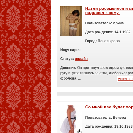
Натли рассмеялся и 
подошел к нему.
Пользователь:
Ирина
Дата рождения:
14.1.1982
Город:
Поназырево
Ищу:
п
арня
Статус:
онлайн
Дневник:
Он протянул свою огромную вол
руку и, ухватившись за стол,
любовь сер
фролова
. ...
Анкета 
Со мной все будет хо
Пользователь:
Венера
Дата рождения:
19.10.1983