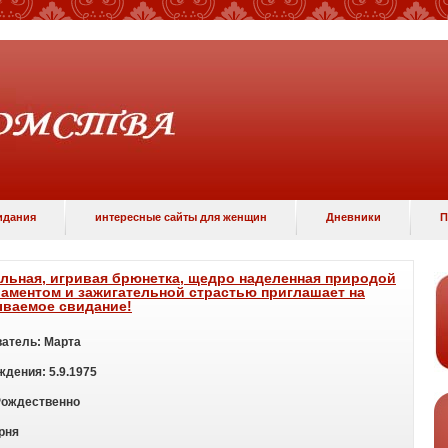
идания
интересные сайты для женщин
Дневники
П
льная, игривая брюнетка, щедро наделенная природой
аментом и зажигательной страстью приглашает на
ываемое свидание!
атель:
Марта
ждения:
5.9.1975
Рождественно
рня