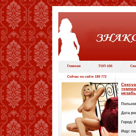
Главная
ТОП-100
Св
Сейчас на сайте 189 772
Сексуа
темпер
незаб
Пользов
Дата ро
Город:
Ищу:
п
а