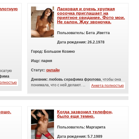
вплотную
Ласковая и очень хрупкая
сосочка приглашает на
приятное свидание. Фото мои.
Не салон. Жду звоночка.
Пользователь:
Бета ,Иветта
Дата рождения:
26.2.1978
Город:
Большое Козино
Ищу:
п
арня
Статус:
онлайн
осатую
афима
Дневник:
любовь серафима фролова
, чтобы она
полностью
понимала, что с ней делают. ...
Анкета полностью
рошо.
Когда зазвонил телефон,
было еще темно.
Пользователь:
Маргарита
Дата рождения:
5.7.1989