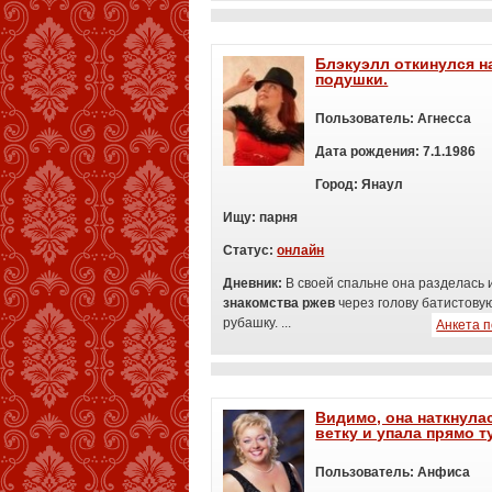
Блэкуэлл откинулся н
подушки.
Пользователь:
Агнесса
Дата рождения:
7.1.1986
Город:
Янаул
Ищу:
п
арня
Статус:
онлайн
Дневник:
В своей спальне она разделась 
знакомства ржев
через голову батистову
рубашку. ...
Анкета 
Видимо, она наткнула
ветку и упала прямо т
Пользователь:
Анфиса