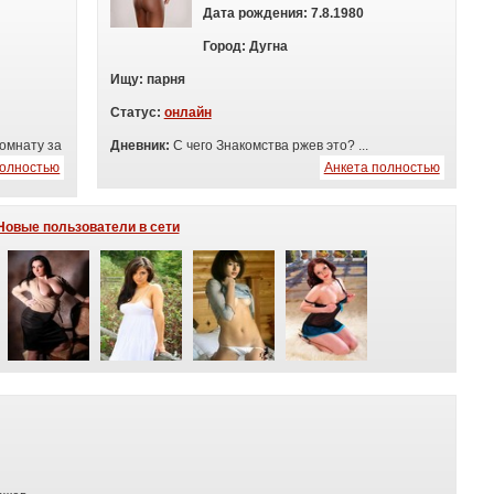
Дата рождения:
7.8.1980
Город:
Дугна
Ищу:
п
арня
Статус:
онлайн
омнату за
Дневник:
С чего Знакомства ржев это? ...
полностью
Анкета полностью
Новые пользователи в сети