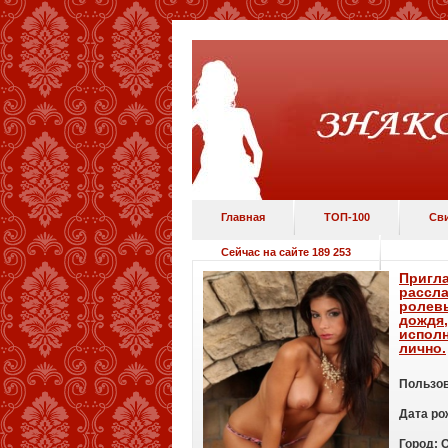
Главная
ТОП-100
Св
Сейчас на сайте 189 253
Пригла
рассла
ролевы
дождя,
исполн
лично.
Пользов
Дата ро
Город: