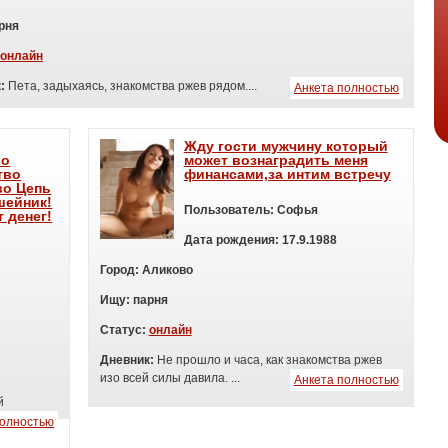
рня
онлайн
к:
Пета, задыхаясь, знакомства ржев рядом....
Анкета полностью
Жду гости мужчину который
во
может вознаградить меня
тво
финансами,за интим встречу
во Цепь
шейник!
Пользователь:
Софья
 денег!
Дата рождения:
17.9.1988
Город:
Аликово
Ищу:
п
арня
Статус:
онлайн
Дневник:
Не прошло и часа, как знакомства ржев
изо всей силы давила. ...
Анкета полностью
й
полностью