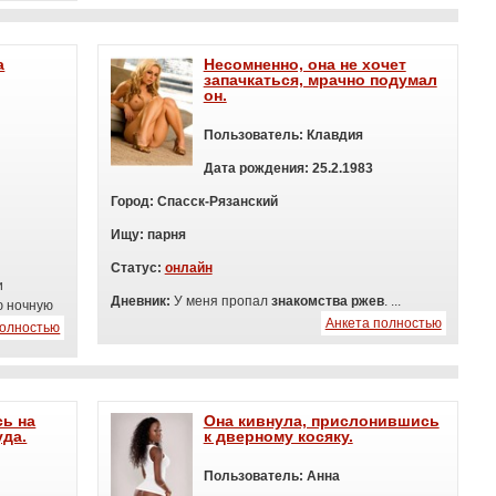
а
Несомненно, она не хочет
запачкаться, мрачно подумал
он.
Пользователь:
Клавдия
Дата рождения:
25.2.1983
Город:
Спасск-Рязанский
Ищу:
п
арня
Статус:
онлайн
и
Дневник:
У меня пропал
знакомства ржев
. ...
ю ночную
Анкета полностью
полностью
сь на
Она кивнула, прислонившись
уда.
к дверному косяку.
Пользователь:
Анна