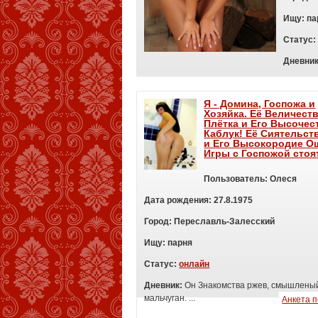
Ищу:
п
а
Статус:
Дневни
Я - Домина, Госпожа и
Хозяйка. Её Величест
Плётка и Его Высочес
Каблук! Её Сиятельст
и Его Высокородие О
Игры с Госпожой стоят
Пользователь:
Олеся
Дата рождения:
27.8.1975
Город:
Переславль-Залесский
Ищу:
п
арня
Статус:
онлайн
Дневник:
Он Знакомства ржев, смышлены
мальчуган. ...
Анкета 