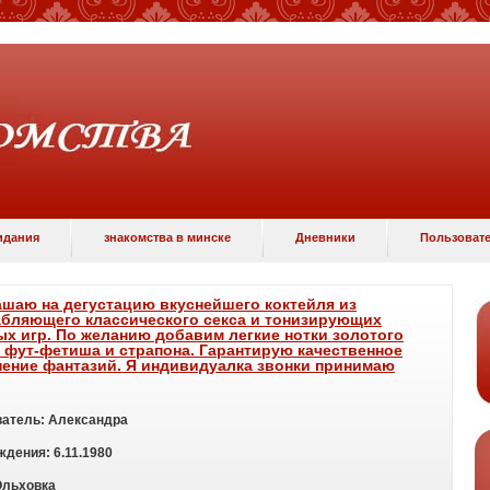
идания
знакомства в минске
Дневники
Пользовате
шаю на дегустацию вкуснейшего коктейля из
бляющего классического секса и тонизирующих
х игр. По желанию добавим легкие нотки золотого
 фут-фетиша и страпона. Гарантирую качественное
ение фантазий. Я индивидуалка звонки принимаю
атель:
Александра
ждения:
6.11.1980
Ольховка