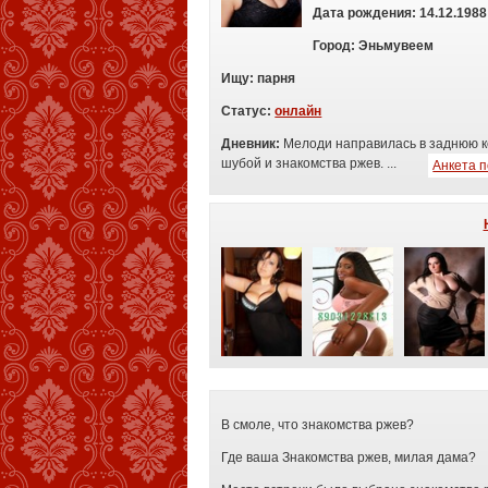
Дата рождения:
14.12.1988
Город:
Эньмувеем
Ищу:
п
арня
Статус:
онлайн
Дневник:
Мелоди направилась в заднюю к
шубой и знакомства ржев. ...
Анкета 
В смоле, что знакомства ржев?
Где ваша Знакомства ржев, милая дама?