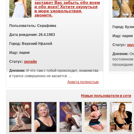
заставит Вас забыть обо всем
и обо всех! Хотите окунуться
в море удовольствия,
звоните.
Пользователь:
Серафима
Город:
Кузн
Дата рождения:
26.4.1983
Ищу:
п
арня
Город:
Верхний Уфалей
Статус:
онл
Ищу:
п
арня
Дневник:
Он
постоянном 
Статус:
онлайн
прошедшие г
Дневник:
И что там с тобой происходит, знакомства
в туапсе совершенно не касается. ...
Анкета полностью
Новые пользователи в сети