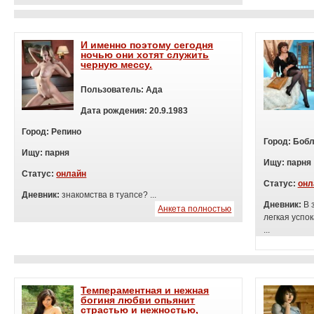
И именно поэтому сегодня
ночью они хотят служить
черную мессу.
Пользователь:
Ада
Дата рождения:
20.9.1983
Город:
Репино
Город:
Бобл
Ищу:
п
арня
Ищу:
п
арня
Статус:
онлайн
Статус:
онл
Дневник:
знакомства в туапсе? ...
Дневник:
В 
Анкета полностью
легкая успо
...
Темпераментная и нежная
богиня любви опьянит
страстью и нежностью,