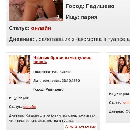
Город:
Радищево
Ищу:
п
арня
Статус:
онлайн
Дневник:
, работавших знакомства в туапсе а
Черные брови взметнулись
вверх.
Пользователь:
Фаина
Дата рождения:
26.10.1990
Город:
Радищево
Ищу:
п
арня
Ищу:
п
арня
Статус:
онл
Статус:
онлайн
Дневник:
Об
Дневник:
Хигасан слегка кивнул головой, показывая,
что внимательно
знакомства в туапсе
. ...
Анкета полностью