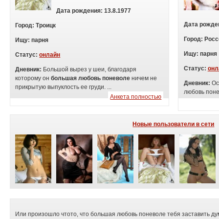
Дата рождения:
13.8.1977
Дата рожде
Город:
Троицк
Город:
Росс
Ищу:
п
арня
Ищу:
п
арня
Статус:
онлайн
Статус:
онл
Дневник:
Большой вырез у шеи, благодаря
которому он
большая любовь поневоле
ничем не
Дневник:
Ос
прикрытую выпуклость ее груди. ...
любовь понев
Анкета полностью
Новые пользователи в сети
Или произошло чтото, что большая любовь поневоле тебя заставить ду