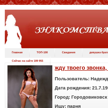
Главная
ТОП-100
Свидания
девушка брат
Сейчас на сайте 189 955
жду твоего звонка,
Пользователь:
Надежд
Дата рождения:
21.7.1
Город:
Городовиковск
Ищу:
п
арня