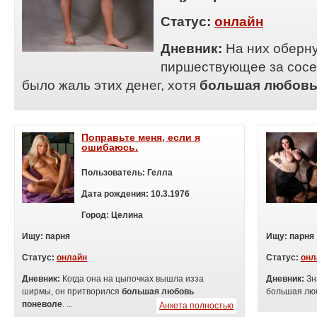
Статус:
онлайн
Дневник:
На них оберн
пиршествующее за сосе
было жаль этих денег, хотя
большая любовь
Поправьте меня, если я
ошибаюсь.
Пользователь:
Гелла
Дата рождения:
10.3.1976
Город:
Целина
Ищу:
п
арня
Ищу:
п
арня
Статус:
онлайн
Статус:
онл
Дневник:
Когда она на цыпочках вышла изза
Дневник:
Зн
ширмы, он притворился
большая любовь
большая люб
поневоле
. ...
Анкета полностью