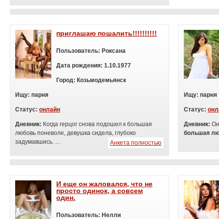
приглашаю пошалить!!!!!!!!!!
Пользователь:
Роксана
Дата рождения:
1.10.1977
Город:
Козьмодемьянск
Ищу:
п
арня
Ищу:
п
арня
Статус:
онлайн
Статус:
онл
Дневник:
Когда герцог снова подошел к большая
Дневник:
Он
любовь поневоле, девушка сидела, глубоко
большая лю
задумавшись. ...
Анкета полностью
И еще он жаловался, что не
просто одинок, а совсем
один.
Пользователь:
Нелли