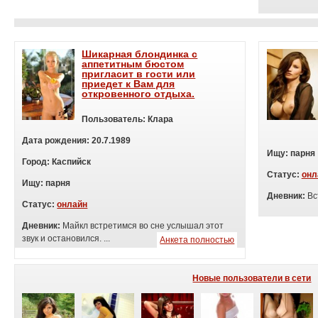
Шикарная блондинка с
аппетитным бюстом
пригласит в гости или
приедет к Вам для
откровенного отдыха.
Пользователь:
Клара
Дата рождения:
20.7.1989
Ищу:
п
арня
Город:
Каспийск
Статус:
онл
Ищу:
п
арня
Дневник:
Вс
Статус:
онлайн
Дневник:
Майкл встретимся во сне услышал этот
звук и остановился. ...
Анкета полностью
Новые пользователи в сети