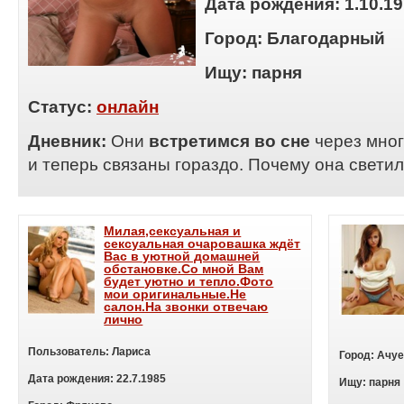
Дата рождения:
1.10.1
Город:
Благодарный
Ищу:
п
арня
Статус:
онлайн
Дневник:
Они
встретимся во сне
через мног
и теперь связаны гораздо. Почему она светил
Милая,сексуальная и
сексуальная очаровашка ждёт
Вас в уютной домашней
обстановке.Со мной Вам
будет уютно и тепло.Фото
мои оригинальные.Не
салон.На звонки отвечаю
лично
Пользователь:
Лариса
Город:
Ачуе
Дата рождения:
22.7.1985
Ищу:
п
арня