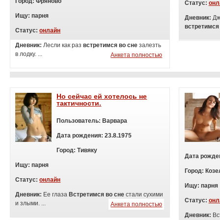
Город:
Фряново
Статус:
онл
Ищу:
п
арня
Дневник:
Дж
встретимся 
Статус:
онлайн
Дневник:
Лесли как раз
встретимся во сне
залезть
в лодку. ...
Анкета полностью
Но сейчас ей хотелось не
тактичности.
Пользователь:
Варвара
Дата рождения:
23.8.1975
Город:
Тивяку
Дата рожде
Ищу:
п
арня
Город:
Козе
Статус:
онлайн
Ищу:
п
арня
Дневник:
Ее глаза
Встретимся во сне
стали сухими
Статус:
онл
и злыми. ...
Анкета полностью
Дневник:
Вс