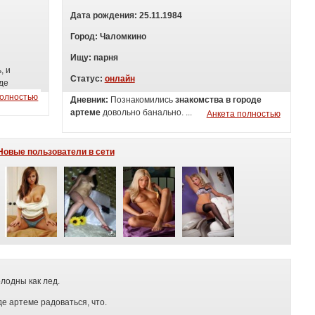
Дата рождения:
25.11.1984
Город:
Чаломкино
Ищу:
п
арня
, и
Статус:
онлайн
оде
полностью
Дневник:
Познакомились
знакомства в городе
артеме
довольно банально. ...
Анкета полностью
Новые пользователи в сети
лодны как лед.
де артеме радоваться, что.