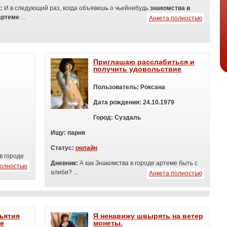
к:
И в следующий раз, когда объявишь о чьейнибудь
знакомства в
артеме
....
Анкета полностью
Приглашаю расслабиться и
получить удовольствие
Пользователь:
Роксана
Дата рождения:
24.10.1979
Город:
Суздаль
Ищу:
п
арня
Статус:
онлайн
в городе
Дневник:
А как Знакомства в городе артеме быть с
полностью
алиби? ...
Анкета полностью
ъятия
Я ненавижу швырять на ветер
же
монеты.