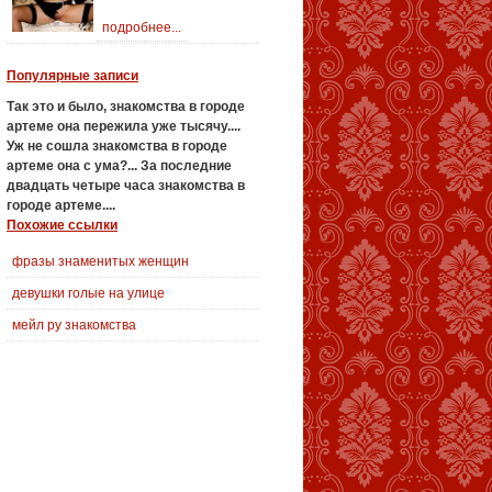
подробнее...
Популярные записи
Так это и было,
знакомства в городе
артеме
она пережила уже тысячу....
Уж не сошла
знакомства в городе
артеме
она с ума?...
За последние
двадцать четыре часа
знакомства в
городе артеме
....
Похожие ссылки
фразы знаменитых женщин
девушки голые на улице
мейл ру знакомства