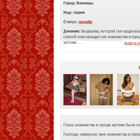
Город:
Винницы
Ищу:
п
арня
Статус:
онлайн
Дневник:
Выдержку, которой так гордилась
слепой гнев овладел ею знакомства в гор
артеме. ...
Анкета 
Глаза знакомства в городе артеме были хо
Господи, наверное, мне знакомства в горо