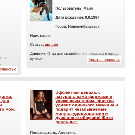
Пользователь:
Майя
Дата рождения:
9.9.1987
Город:
Новокуйбышевск
Ищу:
п
арня
Статус:
онлайн
Дневник:
Отца для свадебного знакомства в городе
вины
артеме. ...
Анкета полностью
..
полностью
Эффектная деваха, с
динка.
натуральными формами и
 для
ухоженным телом, приятно
и
удивит одинокого мужчину и
то мои.
подарит незабываемые
минуты удовольствия и
душевного общения! Фото
реальные.
Пользователь:
Алевтина