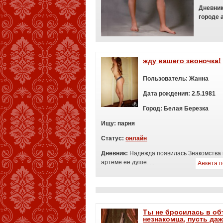
Дневни
городе 
жду вашего звоночка!
Пользователь:
Жанна
Дата рождения:
2.5.1981
Город:
Белая Березка
Ищу:
п
арня
Статус:
онлайн
Дневник:
Надежда появилась Знакомства 
артеме ее душе. ...
Анкета 
Ты не бросилась в об
незнакомца, пусть да