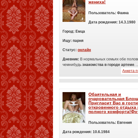
жениха!
Пользователь:
Фаина
Дата рождения:
14.3.1980
Город:
Емца
Ищу:
п
арня
Статус:
онлайн
Дневник:
В нормальных семьях обе поло
чемнибудь
знакомства в городе артеме
. .
Анкета 
Обаятельная и
очаровательная Блон
Пригласит Вас в гости
откровенного отдыха 
полного комфорта!Фо
Пользователь:
Евгения
Дата рождения:
10.6.1984