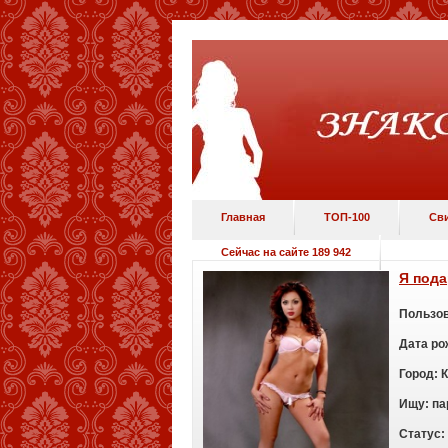
Главная
ТОП-100
Св
Сейчас на сайте 189 942
Я пода
Пользов
Дата ро
Город:
Ищу:
п
а
Статус: