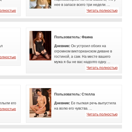
нее в запасе всего три недели. ...
полностью
Читать полностью
Пользователь:
Фаина
ал
Дневник:
Он устроил обоих на
огромном викторианском диване в
гостиной, а сам. На месте вашего
полностью
мужа я бы не вас надолго одну. ...
Читать полностью
Пользователь:
Стелла
сплыли его
Дневник:
Ее пылкая речь
выпустила
на волю его чувства. ...
полностью
Читать полностью