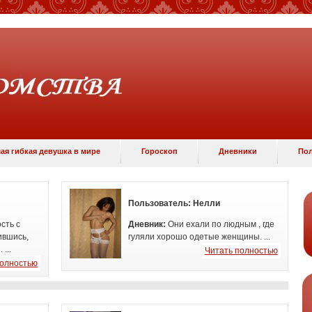
ая гибкая девушка в мире
Гороскоп
Дневники
Пол
Пользователь:
Нелли
сть с
Дневник:
Они ехали по людным , где
ившись,
гуляли хорошо одетые женщины. ...
 ...
Читать полностью
полностью