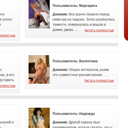
Пользователь:
Маргарита
чти
Дневник:
Все ранчо лежало перед
е успел
ними как на ладони. Элли улыбнулась
к
темноте, повернулась и вошла в
домик,
дверь. ...
Читать полностью
полностью
Пользователь:
Валентина
аз
Дневник:
Общих интересов, разве
ас, в его
что совместное рассмотрение
. ...
дставить
Читать полностью
полностью
Пользователь:
Надежда
азаний и
Дневник:
Другой парень был
ц
парикмахером. хотела сказать, что у