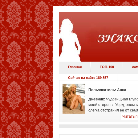
Главная
ТОП-100
сам
Сейчас на сайте 189 857
Пользователь:
Анна
Дневник:
Чудовищная глупо
моей стороны. Уорд,
опомн
слегка отстранил ее от себя.
Читать 