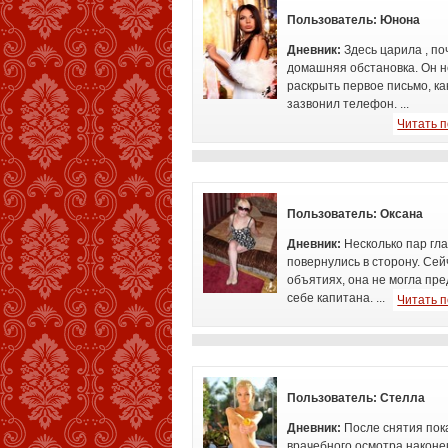
Пользователь:
Юнона
Дневник:
Здесь царила
, по
домашняя обстановка. Он н
раскрыть первое письмо, ка
зазвонил телефон. ...
Читать 
Пользователь:
Оксана
Дневник:
Несколько пар гл
повернулись в
сторону. Сейч
объятиях, она не могла пре
себе капитана. ...
Читать 
Пользователь:
Стелла
Дневник:
После снятия пок
врачебного осмотра наконе